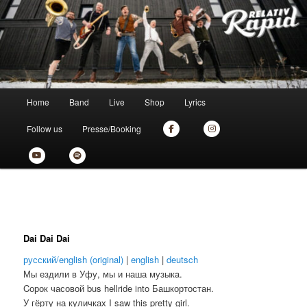
Zum
the new skankin' shit from munich
primären
Inhalt
springen
Relativ Rapid
Hauptmenü
Home
Band
Live
Shop
Lyrics
Follow us
Presse/Booking
Dai Dai Dai
русский/english (original)
|
english
|
deutsch
Мы ездили в Уфу, мы и наша музыкa.
Cорок часовой bus hellride into Башкортостан.
У гёрту на куличках I saw this pretty girl.