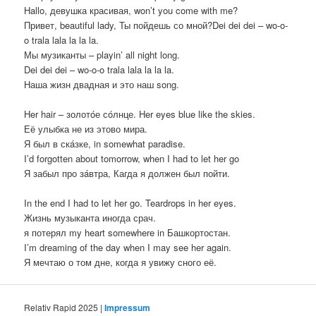
Hallo, девушка красивая, won’t you come with me?
Привет, beautiful lady, Ты пойдешь со мной?Dei dei dei – wo-o-
o trala lala la la la.
Мы музиканты – playin’ all night long.
Dei dei dei – wo-o-o trala lala la la la.
Наша жизн двадная и это наш song.
Her hair – золотóе сóлнце. Her eyes blue like the skies.
Её улыбка не из этово мира.
Я был в скáзке, in somewhat paradise.
I’d forgotten about tomorrow, when I had to let her go
Я забыл про зáвтра, Кагда я дoлжен был пойти.
In the end I had to let her go. Teardrops in her eyes.
Жизнь музыканта иногда срач.
я потерял my heart somewhere in Башкортостан.
I’m dreaming of the day when I may see her again.
Я мечтаю о том дне, когда я увижу сного её.
Relativ Rapid 2025 |
Impressum