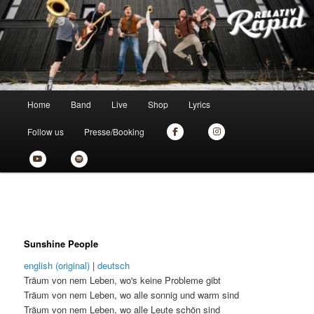
Zum
the new skankin' shit from munich
primären
Inhalt
springen
Relativ Rapid
Hauptmenü
Home
Band
Live
Shop
Lyrics
Follow us
Presse/Booking
Sunshine People
english (original)
|
deutsch
Träum von nem Leben, wo's keine Probleme gibt
Träum von nem Leben, wo alle sonnig und warm sind
Träum von nem Leben, wo alle Leute schön sind